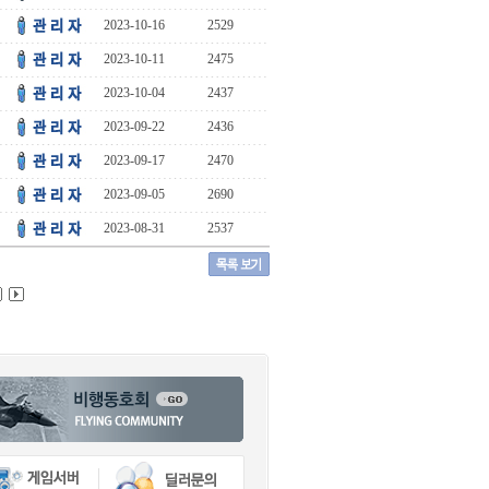
2023-10-16
2529
2023-10-11
2475
2023-10-04
2437
2023-09-22
2436
2023-09-17
2470
2023-09-05
2690
2023-08-31
2537