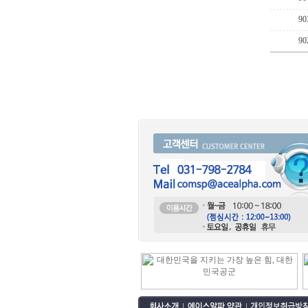
90
90