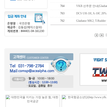
764
VKB 선주문 안내(Gladiator
763
DCS UH-1H, A-10C 2
762
Gladiator MK2, T-Rudd
[