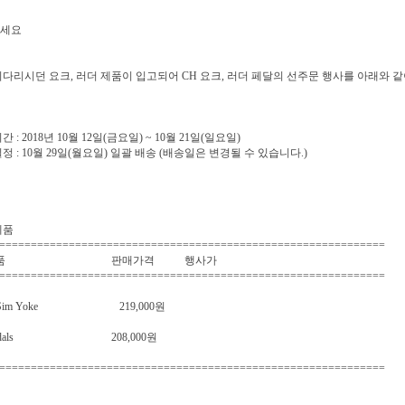
세요
기다리시던 요크, 러더 제품이 입고되어 CH 요크, 러더 페달의 선주문 행사를 아래와 같
간 : 2018년 10월 12일(금요일) ~ 10월 21일(일요일)
정 : 10월 29일(월요일) 일괄 배송 (배송일은 변경될 수 있습니다.)
제품
=============================================================
품 판매가격 행사가
=============================================================
ght Sim Yoke 219,000원
o Pedals 208,000원
=============================================================