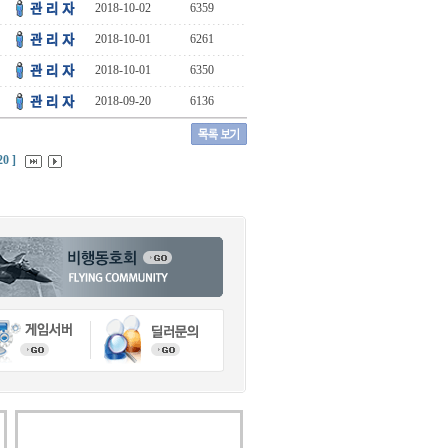
2018-10-02
6359
2018-10-01
6261
2018-10-01
6350
2018-09-20
6136
20 ]