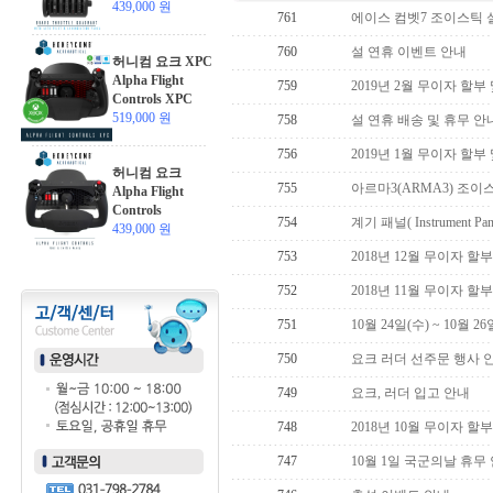
439,000 원
761
에이스 컴벳7 조이스틱 
760
설 연휴 이벤트 안내
허니컴 요크 XPC
Alpha Flight
759
2019년 2월 무이자 할부
Controls XPC
519,000 원
758
설 연휴 배송 및 휴무 안
756
2019년 1월 무이자 할부
허니컴 요크
755
아르마3(ARMA3) 조이
Alpha Flight
Controls
754
계기 패널( Instrument P
439,000 원
753
2018년 12월 무이자 할
752
2018년 11월 무이자 할
751
10월 24일(수) ~ 10월 
750
요크 러더 선주문 행사 
749
요크, 러더 입고 안내
748
2018년 10월 무이자 할
747
10월 1일 국군의날 휴무