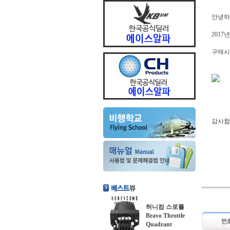
안녕하
2017
구매시
감사합
허니컴 스로틀
Bravo Throttle
Quadrant