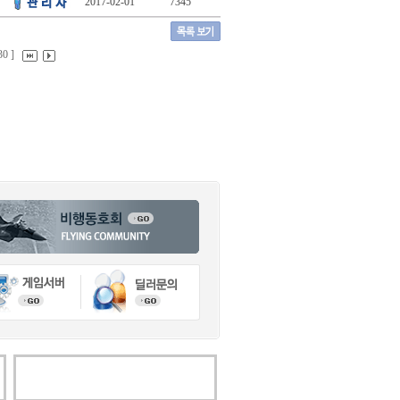
2017-02-01
7345
30 ]