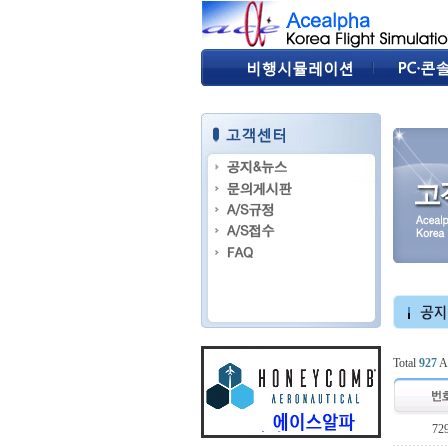
Total
927
Ar
72