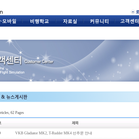
ticles, 62 Pages
9
VKB Gladiator MK2, T-Rudder MK4 선주문 안내