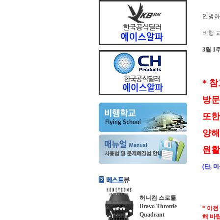
안녕하
비행 
3월 1
* 
방문
또한
양해
원활
(단, 
허니컴 스로틀
Bravo Throttle
* 이
Quadrant
해 바