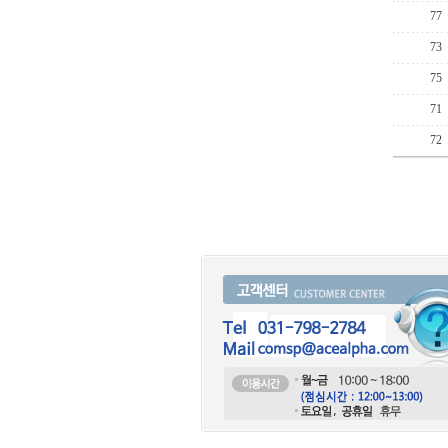
77
73
75
71
72