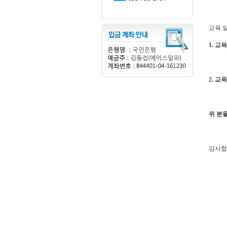
교육 
1. 교
오후7
오전 
2. 교
서울시 
위 분
감사합