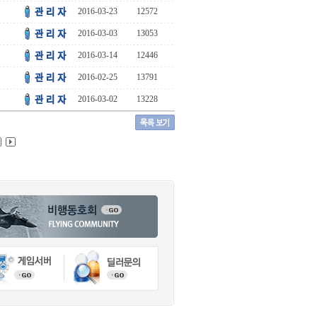
2016-03-23
12572
2016-03-03
13053
2016-03-14
12446
2016-02-25
13791
2016-03-02
13228