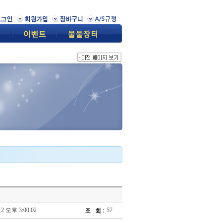
12 오후 3:00:02
57