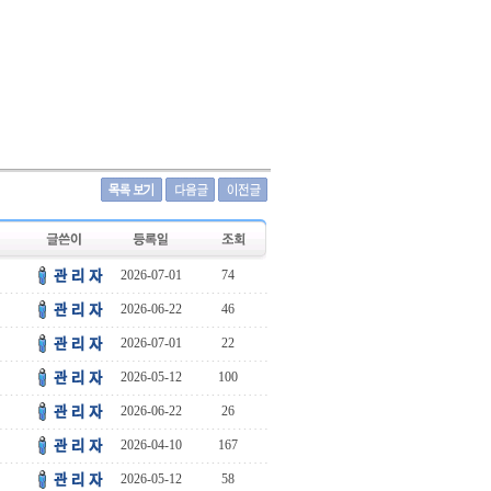
2026-07-01
74
2026-06-22
46
2026-07-01
22
2026-05-12
100
2026-06-22
26
2026-04-10
167
2026-05-12
58