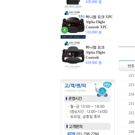
439,000 원
허니컴 요크 XPC
Alpha Flight
Controls XPC
519,000 원
허니컴 요크
Alpha Flight
Controls
439,000 원
215
213
214
211
212
209
210