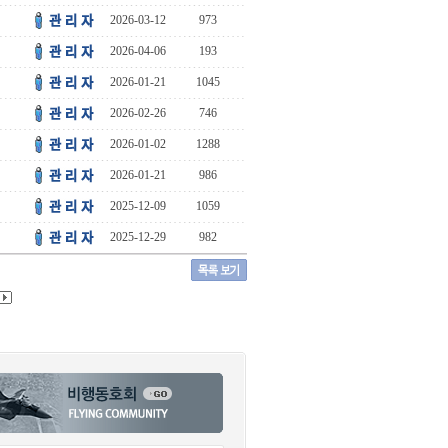
2026-03-12
973
2026-04-06
193
2026-01-21
1045
2026-02-26
746
2026-01-02
1288
2026-01-21
986
2025-12-09
1059
2025-12-29
982