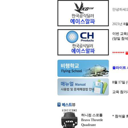
안녕하세
2023년
8월
이번 교육은
(당일 참석
******
플라이트 시
8월 17일
교육 참가
허니컴 스로틀
* 참석을
Bravo Throttle
Quadrant