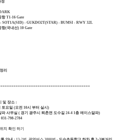
과정
 DARK
T1-16 Gate
- SOT1A(SID) - GUKDO2T(STAR) - BUMSI - RWY 32L
(국내선) 10 Gate
 정리
==========================================
 및 장소 :
일 토요일 (오전 10시 부터 실시)
사무실 ( 경기 광주시 퇴촌면 도수길 24-4 1층 에이스알파)
31-798-2784
 위치 확인 하기
통 안내 :
13-2번
,
광역버스 3800번
- 도수초등학교 하차 후 2~3분거리