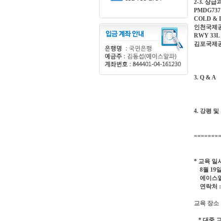
2-3. 상급
PMDG737
COLD &
인천국제공항 
RWY 33L 
김포국제공항
3. Q & A
4. 강평 및
=======
* 교육 일시
8월 19
에이스알파 
연락처 : 0
교육 장소
* 대중 교