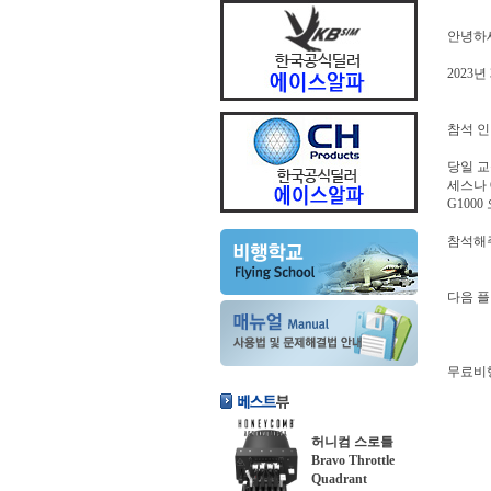
안녕하
2023
참석 인
당일 
세스나 
G100
참석해
다음 플
무료비행
허니컴 스로틀
Bravo Throttle
Quadrant