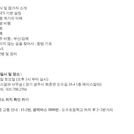
사 및 참가자 소개
SFS 기본 설정
비행 계기의 이해
평 비행
회
륙
주 비행 ; 부산/김해
이지 않는 길을 찾아서 ; 항법 기초
&A
강평 및 정리
 일시 및 장소 :
일 토요일 (오후 1시 부터 실시)
알파 사무실 ( 경기 광주시 퇴촌면 도수길 24-4 1층 에이스알파)
 031-798-2784
장소 위치 확인 하기
 교통 안내 :
13-2번
,
광역버스 3800번
- 도수초등학교 하차 후 2~3분거리