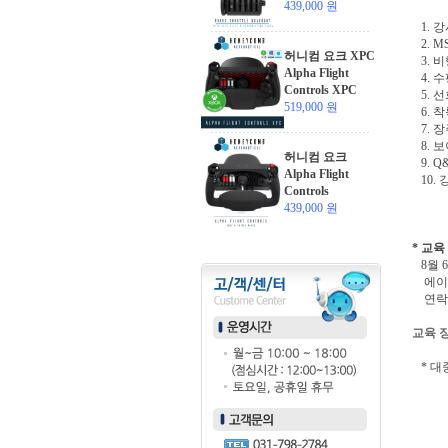
439,000 원
1. 강
2. M
허니컴 요크 XPC
3. 
Alpha Flight
4. 수
Controls XPC
5. 선
519,000 원
6. 착
7. 장
8. 보
허니컴 요크
9. Q
Alpha Flight
10. 
Controls
439,000 원
* 교육
8월 6
에이스
연락처 :
교육 
* 대중