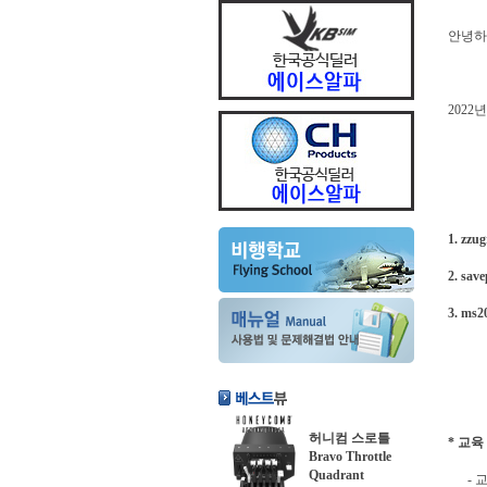
안녕하
2022
1. zzu
2. sav
3. ms
허니컴 스로틀
* 교육
Bravo Throttle
Quadrant
- 교