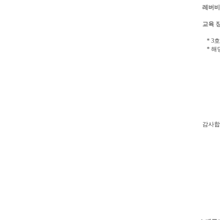
레버비
교육 
* 3
* 해
감사합