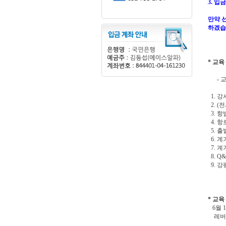
3. 입
만약 
하겠습
* 교육
- 교
1. 
2. (
3. 
4. 항로
5. 출
6. 계
7. 계
8. Q
9. 강
* 교육
6월 1
레버비