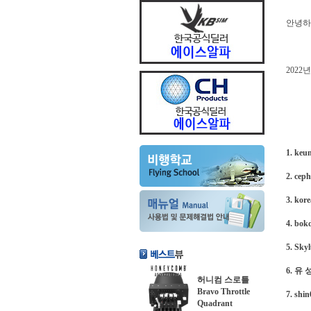
안녕하
2022
1. k
2. c
3. k
4. b
5. S
6. 유
허니컴 스로틀
Bravo Throttle
7. s
Quadrant