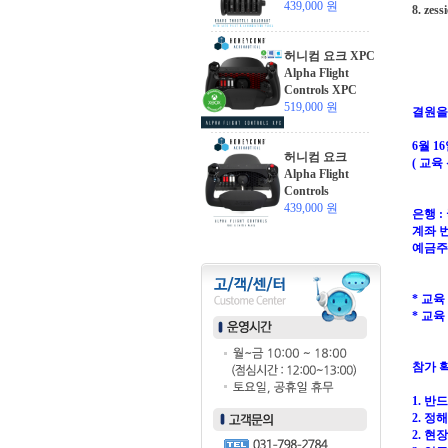
439,000 원
8. z
허니컴 요크 XPC
Alpha Flight
Controls XPC
519,000 원
결원을
6월 1
허니컴 요크
( 교
Alpha Flight
Controls
439,000 원
은행 
계좌 번호
예금주
* 교육
* 교육
참가 
1. 
2. 정
2. 현