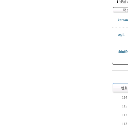
korean
ceph
shin65
114
115
112
113