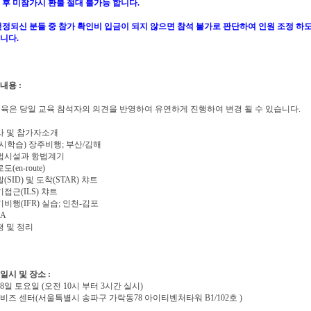
금 후 미참가시 환불 절대 불가능 합니다.
선정되신 분들 중 참가 확인비 입금이 되지 않으면 참석 불가로 판단하여 인원 조정 하
니다.
 내용 :
육은 당일 교육 참석자의 의견을 반영하여 유연하게 진행하여 변경 될 수 있습니다.
강사 및 참가자소개
전시학습) 장주비행; 부산/김해
항법시설과 항법계기
도(en-route)
발(SID) 및 도착(STAR) 챠트
기접근(ILS) 챠트
기비행(IFR) 실습; 인천-김포
&A
평 및 정리
 일시 및 장소 :
8일 토요일 (오전 10시 부터 3시간 실시)
즈 센터(서울특별시 송파구 가락동78 아이티벤처타워 B1/102호 )