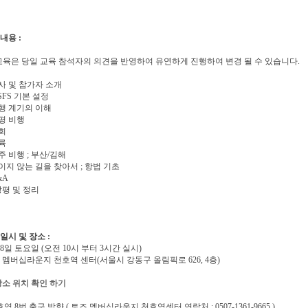
 내용 :
육은 당일 교육 참석자의 의견을 반영하여 유연하게 진행하여 변경 될 수 있습니다.
사 및 참가자 소개
SFS 기본 설정
비행 계기의 이해
평 비행
회
륙
주 비행 ; 부산/김해
이지 않는 길을 찾아서 ; 항법 기초
&A
강평 및 정리
 일시 및 장소 :
8일 토요일 (오전 10시 부터 3시간 실시)
멤버십라운지 천호역 센터(서울시 강동구 올림픽로 626, 4층)
장소 위치 확인 하기
역 8번 출구 방향 ( 토즈 멤버십라운지 천호역센터 연락처 : 0507-1361-9665 )