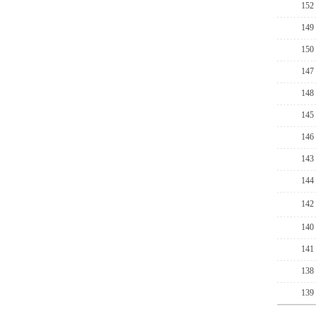
152
149
150
147
148
145
146
143
144
142
140
141
138
139