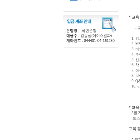
* 교육
- 교
1. 강
2. M
3. 
4. 수
5. 선
6. 착
7. 장
8. 보
9. Q
10. 
* 교육
5월 2
토즈 
교육 
* 천호