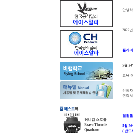
안녕하
2022
플라이
5월 2
교육 
신청자
연락처
결원을
허니컴 스로틀
Bravo Throttle
5월 2
Quadrant
( 반