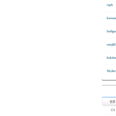
ceph
korean
Indigo
sunji6
bokdor
Skyluc
151