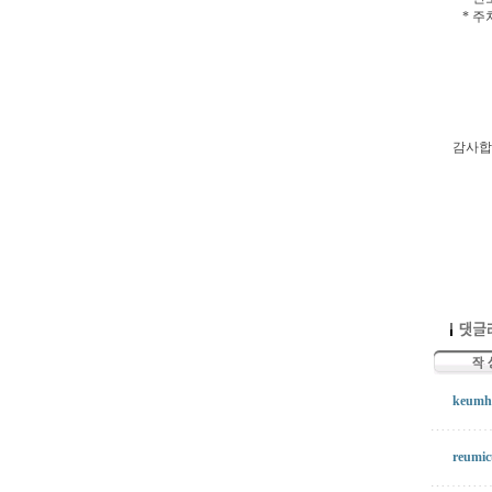
* 주
감사합
keumho
reumic