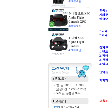
439,000 원
은행 
허니컴 요크 XPC
계좌 번호
Alpha Flight
예금주
Controls XPC
519,000 원
* 교육
* 교육
허니컴 요크
Alpha Flight
Controls
참가 
439,000 원
1. 
2. 정
2. 현
3. 입
만약 
기회가
교육 