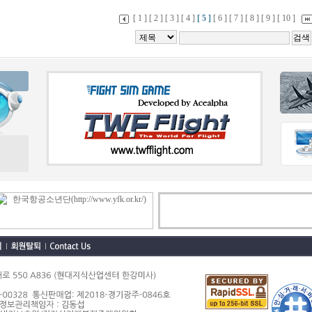
[ 1 ]
[ 2 ]
[ 3 ]
[ 4 ]
[ 5 ]
[ 6 ]
[ 7 ]
[ 8 ]
[ 9 ]
[ 10 ]