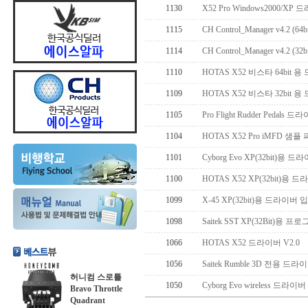
1130
X52 Pro Windows2000/X
1115
CH Control_Manager v4.2 (64
1114
CH Control_Manager v4.2 (32
1110
HOTAS X52 비스타 64bit 
1109
HOTAS X52 비스타 32bit 
1105
Pro Flight Rudder Pedals 드
1104
HOTAS X52 Pro iMFD 샘플
1101
Cyborg Evo XP(32bit)용 
1100
HOTAS X52 XP(32bit)용 
1099
X-45 XP(32bit)용 드라이버 
1098
Saitek SST XP(32Bit)용 
1066
HOTAS X52 드라이버 V2.0
1056
Saitek Rumble 3D 전용 드라
허니컴 스로틀
1050
Cyborg Evo wireless 드라
Bravo Throttle
Quadrant